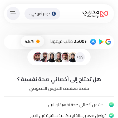
دولار أمريكي
الصفحة
الرئيسية
ادفع
+2500
طالب قيمونا
4.6/5
الاّن
تسجيل
دخول
إنضم
هل تحتاج إلى أخصائي صحة نفسية ؟
لطاقم
المدرسين
منصة معتمدة للتدريس الخصوصي
دورات
أونلاين
ابحث عن أخصائي صحة نفسية اونلاين
تواصل معه برسالة او مكالمة هاتفية قبل الحجز
باقات