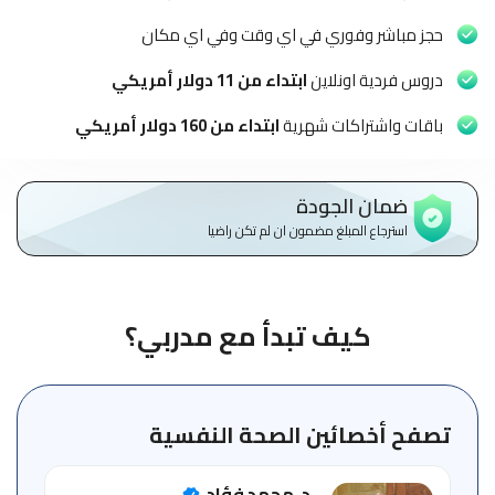
الاطفال
وطلاب
حجز مباشر وفوري في اي وقت وفي اي مكان
المدارس
دروس فردية اونلاين
ابتداء من 11 دولار أمريكي
English
باقات واشتراكات شهرية
ابتداء من 160 دولار أمريكي
من
نحن
ضمان الجودة
استرجاع المبلغ مضمون ان لم تكن راضيا
الشروط
والأحكام
السياسات
كيف تبدأ مع مدربي؟
الأقسام
الأساسية
للمنصة
تصفح أخصائين الصحة النفسية
الدليل
د. محمد فؤاد
الإرشادي