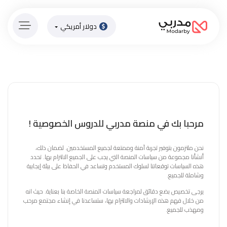
دولار أمريكي
الصفحة
الرئيسية
ادفع
الاّن
تسجيل
دخول
مرحبا بك في منصة مدربي للدروس الخصوصية !
إنضم
نحن ملتزمون بتوفير تجربة آمنة وممتعة لجميع المستخدمين. لضمان ذلك،
لطاقم
أنشأنا مجموعة من سياسات المنصة التي يجب على الجميع الالتزام بها. تحدد
المدرسين
هذه السياسات توقعاتنا لسلوك المستخدم وتساعد في الحفاظ على بيئة إيجابية
وشاملة للجميع.
دورات
يرجى تخصيص بضع دقائق لمراجعة سياسات المنصة الخاصة بنا بعناية. حيث انه
أونلاين
من خلال فهم هذه الإرشادات والالتزام بها، ستساعدنا في إنشاء مجتمع مرحب
ومهذب للجميع.
باقات