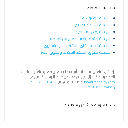
الاطفال
وطلاب
سياسات المنصة :
المدارس
سياسة الخصوصية
سياسة استرداد المبالغ
English
سياسة رضى المستفيد
سياسة اعتماد واختيار معلم في المنصة
من
سياسة الدعم الفني , الاقتراحات والشكاوى
نحن
سياسة حقوق الملكية الفكرية وحقوق النشر
الشروط
والأحكام
إذا كان لديك أي استفسارات أو مشكلات تتعلق بمعلوماتك أو السياسات
الخاصة بنا، فاكتب إلينا في أي وقت عن طريق البريد الإلكتروني على
info@modarby.com
او واتساب واتس اب:
966546538281
السياسات
و
971502369400
الأقسام
الأساسية
شكرا لكونك جزءًا من منصتنا!
للمنصة
الدليل
الإرشادي