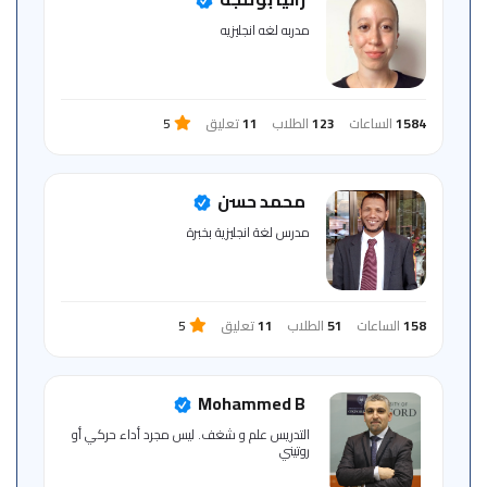
للمتعلم
مدربه لغه انجليزيه
خريطة
الموقع
1584
الساعات
123
الطلاب
11
تعليق
5
محمد حسن
مدرس لغة انجليزية بخبرة
158
الساعات
51
الطلاب
11
تعليق
5
Mohammed B
التدريس علم و شغف. ليس مجرد أداء حركي أو
روتيني