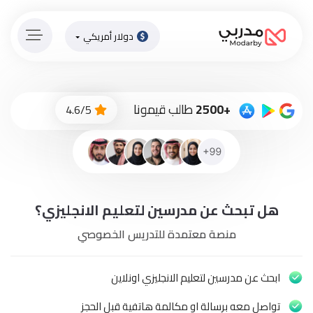
دولار أمريكي
الصفحة
الرئيسية
ادفع
+2500
طالب قيمونا
4.6/5
الاّن
تسجيل
دخول
إنضم
هل تبحث عن مدرسين لتعليم الانجليزي؟
لطاقم
المدرسين
منصة معتمدة للتدريس الخصوصي
دورات
أونلاين
ابحث عن مدرسين لتعليم الانجليزي اونلاين
تواصل معه برسالة او مكالمة هاتفية قبل الحجز
باقات