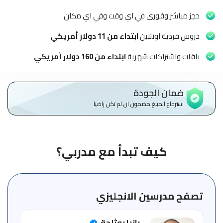
الاطفال
وطلاب
حجز مباشر وفوري في اي وقت وفي اي مكان
المدارس
دروس فردية اونلاين
ابتداء من 11 دولار أمريكي
English
باقات واشتراكات شهرية
ابتداء من 160 دولار أمريكي
من
نحن
ضمان الجودة
استرجاع المبلغ مضمون ان لم تكن راضيا
الشروط
والأحكام
السياسات
كيف تبدأ مع مدربي؟
الأقسام
الأساسية
للمنصة
تصفح مدرسين الانجليزي
الدليل
رانيا بوثلجة
الإرشادي