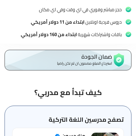
الاطفال
وطلاب
حجز مباشر وفوري في اي وقت وفي اي مكان
المدارس
دروس فردية اونلاين
ابتداء من 11 دولار أمريكي
English
باقات واشتراكات شهرية
ابتداء من 160 دولار أمريكي
من
نحن
ضمان الجودة
استرجاع المبلغ مضمون ان لم تكن راضيا
الشروط
والأحكام
السياسات
كيف تبدأ مع مدربي؟
الأقسام
الأساسية
للمنصة
تصفح مدرسين اللغة التركية
الدليل
منار حسون
الإرشادي