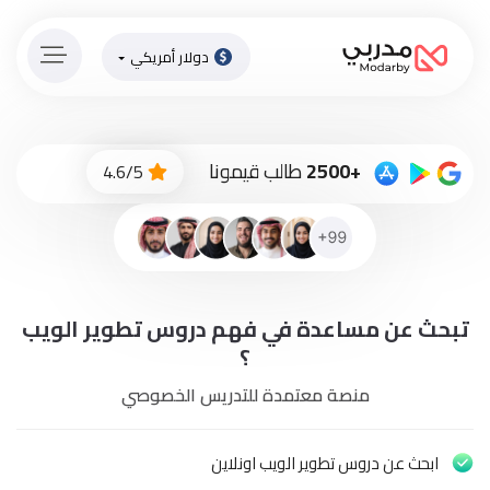
دولار أمريكي
الصفحة
الرئيسية
ادفع
+2500
طالب قيمونا
4.6/5
الاّن
تسجيل
دخول
إنضم
تبحث عن مساعدة في فهم دروس تطوير الويب
لطاقم
المدرسين
؟
منصة معتمدة للتدريس الخصوصي
دورات
أونلاين
ابحث عن دروس تطوير الويب اونلاين
باقات