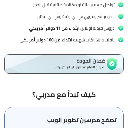
الاطفال
تواصل معه برسالة او مكالمة هاتفية قبل الحجز
وطلاب
المدارس
حجز مباشر وفوري في اي وقت وفي اي مكان
دروس فردية اونلاين
ابتداء من 11 دولار أمريكي
English
باقات واشتراكات شهرية
ابتداء من 160 دولار أمريكي
من
نحن
ضمان الجودة
الشروط
استرجاع المبلغ مضمون ان لم تكن راضيا
والأحكام
السياسات
كيف تبدأ مع مدربي؟
الأقسام
الأساسية
للمنصة
تصفح مدرسين تطوير الويب
الدليل
الإرشادي