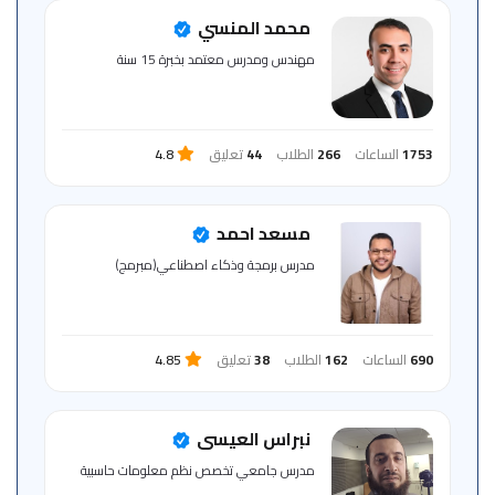
للمتعلم
محمد المنسي
مهندس ومدرس معتمد بخبرة 15 سنة
خريطة
الموقع
1753
الساعات
266
الطلاب
44
تعليق
4.8
مسعد احمد
مدرس برمجة وذكاء اصطناعي(مبرمج)
690
الساعات
162
الطلاب
38
تعليق
4.85
نبراس العيسى
مدرس جامعي تخصص نظم معلومات حاسبية