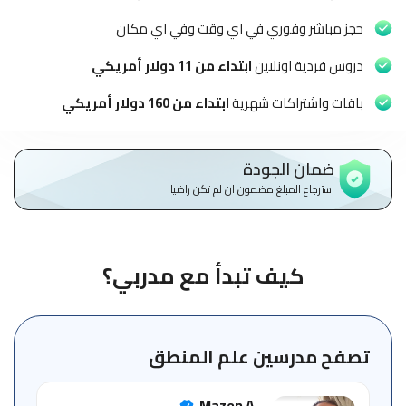
الاطفال
وطلاب
حجز مباشر وفوري في اي وقت وفي اي مكان
المدارس
دروس فردية اونلاين
ابتداء من 11 دولار أمريكي
English
باقات واشتراكات شهرية
ابتداء من 160 دولار أمريكي
من
نحن
ضمان الجودة
استرجاع المبلغ مضمون ان لم تكن راضيا
الشروط
والأحكام
السياسات
كيف تبدأ مع مدربي؟
الأقسام
الأساسية
للمنصة
تصفح مدرسين علم المنطق
الدليل
Mazen A
الإرشادي