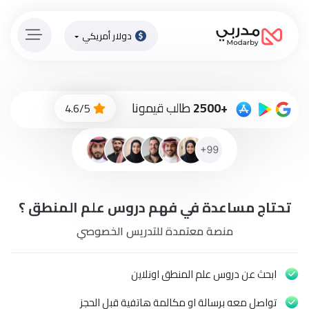
دولار أمريكي
الصفحة
الرئيسية
ادفع
+2500
طالب قيمونا
4.6/5
الاّن
تسجيل
دخول
إنضم
تحتاج مساعدة في فهم دروس علم المنطق ؟
لطاقم
المدرسين
منصة معتمدة للتدريس الخصوصي
دورات
أونلاين
ابحث عن دروس علم المنطق اونلاين
تواصل معه برسالة او مكالمة هاتفية قبل الحجز
باقات