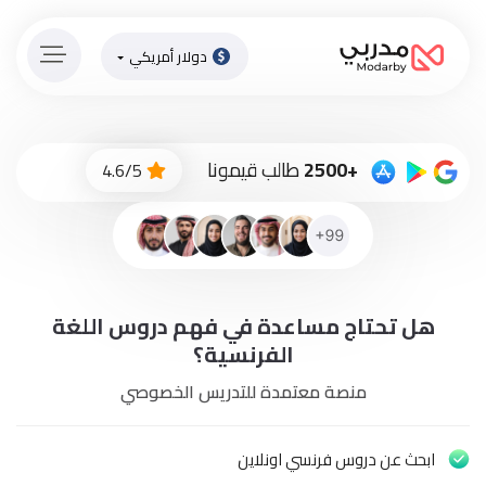
دولار أمريكي
الصفحة
الرئيسية
ادفع
+2500
طالب قيمونا
4.6/5
الاّن
تسجيل
دخول
إنضم
هل تحتاج مساعدة في فهم دروس اللغة
لطاقم
المدرسين
الفرنسية؟
منصة معتمدة للتدريس الخصوصي
دورات
أونلاين
ابحث عن دروس فرنسي اونلاين
باقات