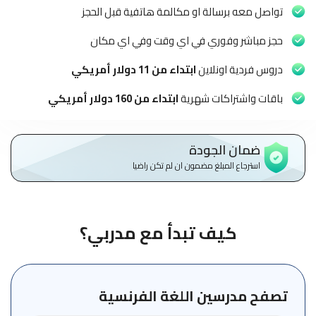
الاطفال
تواصل معه برسالة او مكالمة هاتفية قبل الحجز
وطلاب
المدارس
حجز مباشر وفوري في اي وقت وفي اي مكان
دروس فردية اونلاين
ابتداء من 11 دولار أمريكي
English
باقات واشتراكات شهرية
ابتداء من 160 دولار أمريكي
من
نحن
ضمان الجودة
الشروط
استرجاع المبلغ مضمون ان لم تكن راضيا
والأحكام
السياسات
كيف تبدأ مع مدربي؟
الأقسام
الأساسية
للمنصة
تصفح مدرسين اللغة الفرنسية
الدليل
الإرشادي