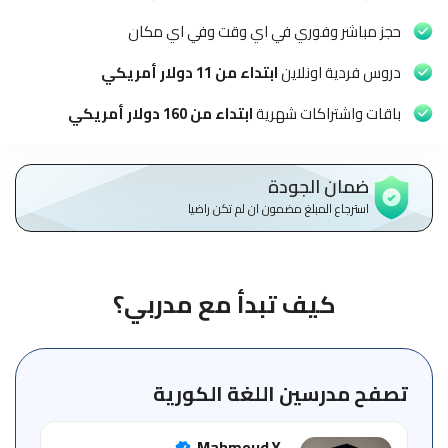
الاطفال
وطلاب
حجز مباشر وفوري في اي وقت وفي اي مكان
المدارس
دروس فردية اونلاين
ابتداء من 11 دولار أمريكي
English
باقات واشتراكات شهرية
ابتداء من 160 دولار أمريكي
من
نحن
ضمان الجودة
استرجاع المبلغ مضمون ان لم تكن راضيا
الشروط
والأحكام
السياسات
كيف تبدأ مع مدربي؟
الأقسام
الأساسية
للمنصة
تصفح مدرسين اللغة الكورية
الدليل
Mahmoud Y
الإرشادي