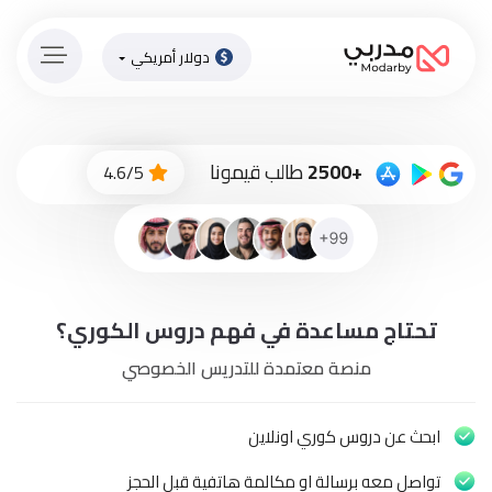
دولار أمريكي
الصفحة
الرئيسية
ادفع
+2500
طالب قيمونا
4.6/5
الاّن
تسجيل
دخول
إنضم
تحتاج مساعدة في فهم دروس الكوري؟
لطاقم
المدرسين
منصة معتمدة للتدريس الخصوصي
دورات
أونلاين
ابحث عن دروس كوري اونلاين
تواصل معه برسالة او مكالمة هاتفية قبل الحجز
باقات