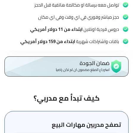
الاطفال
تواصل معه برسالة او مكالمة هاتفية قبل الحجز
وطلاب
المدارس
حجز مباشر وفوري في اي وقت وفي اي مكان
دروس فردية اونلاين
ابتداء من 11 دولار أمريكي
English
باقات واشتراكات شهرية
ابتداء من 159 دولار أمريكي
من
نحن
ضمان الجودة
الشروط
استرجاع المبلغ مضمون ان لم تكن راضيا
والأحكام
السياسات
كيف تبدأ مع مدربي؟
الأقسام
الأساسية
للمنصة
تصفح مدربين مهارات البيع
الدليل
الإرشادي