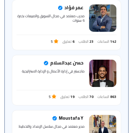
للمتعلم
عمر فؤاد
مدرب معتمد في مجال التسويق والمبيعات بخبرة
6 سنوات
خريطة
الموقع
142
الساعات
23
الطلاب
6
تعليق
5
حسن عبدالسلام
ماجستير في إدارة الأعمال و الإدارة الاستراتيجية
863
الساعات
70
الطلاب
19
تعليق
5
Moustafa Y
مدير ‏معتمد ‏في ‏مجال ‏سلاسل ‏الإمداد ‏والتخطيط