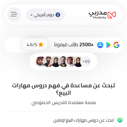
دولار أمريكي
الصفحة
الرئيسية
ادفع
+2500
طالب قيمونا
4.6/5
الاّن
تسجيل
دخول
إنضم
تبحث عن مساعدة في فهم دروس مهارات
لطاقم
المدرسين
البيع؟
منصة معتمدة للتدريس الخصوصي
دورات
أونلاين
ابحث عن دروس مهارات البيع اونلاين
باقات