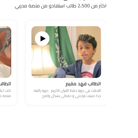
اكثر من 2،500 طالب استفادو من منصة مدربي
الطالب فهد مقيم
الطال
التحقت في دورة حفظ القران الكريم . دورة رائعة
كنت اعا
جدا حسنت قراءتي و حفظي بشكل واضح
منصة مد