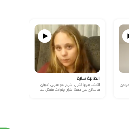
الطالبة سارة
الطالب ع
خصوصي
التحقت بدورة القران الكريم مع مدربي .تجربتي
واجهت صعوبة
ساعدتني على حفظ القران وقراءته بشكل جيد
والامور المال