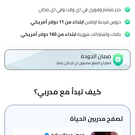
الاطفال
وطلاب
حجز مباشر وفوري في اي وقت وفي اي مكان
المدارس
دروس فردية اونلاين
ابتداء من 11 دولار أمريكي
English
باقات واشتراكات شهرية
ابتداء من 160 دولار أمريكي
من
نحن
ضمان الجودة
استرجاع المبلغ مضمون ان لم تكن راضيا
الشروط
والأحكام
السياسات
كيف تبدأ مع مدربي؟
الأقسام
الأساسية
للمنصة
تصفح مدربين الحياة
الدليل
حسن عبدالسلام
الإرشادي