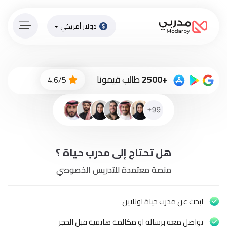
دولار أمريكي
الصفحة
الرئيسية
ادفع
+2500
طالب قيمونا
4.6/5
الاّن
تسجيل
دخول
إنضم
هل تحتاج إلى مدرب حياة ؟
لطاقم
المدرسين
منصة معتمدة للتدريس الخصوصي
دورات
أونلاين
ابحث عن مدرب حياة اونلاين
تواصل معه برسالة او مكالمة هاتفية قبل الحجز
باقات