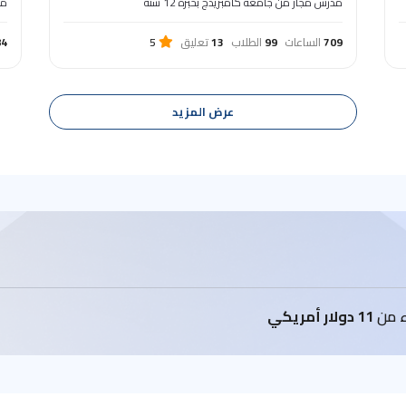
مدرس مجاز من جامعة كامبريدج بخبرة 12 سنة
مد
709
الساعات
99
الطلاب
13
تعليق
5
84
عرض المزيد
اء من
11 دولار أمريكي