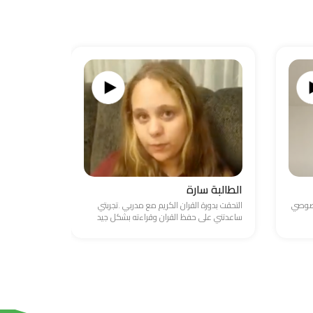
الطالبة سارة
الطالب ع
خصوصي
التحقت بدورة القران الكريم مع مدربي .تجربتي
واجهت صعوبة
ساعدتني على حفظ القران وقراءته بشكل جيد
والامور المال