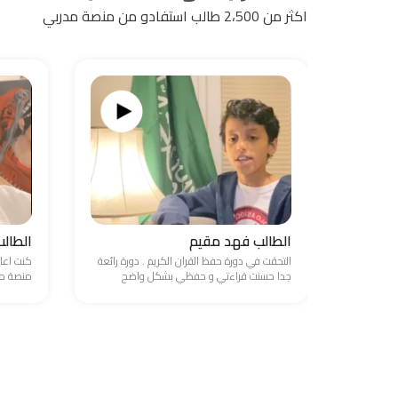
اكثر من 2،500 طالب استفادو من منصة مدربي
الطالب فهد مقيم
الطال
التحقت في دورة حفظ القران الكريم . دورة رائعة
كنت اعا
جدا حسنت قراءتي و حفظي بشكل واضح
منصة مد