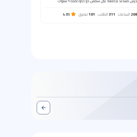
رس مساعد بجامعة عين شمس ذو خبرة لمدة ٩ سنوات
20
الساعات
311
الطلاب
101
تعليق
4.85