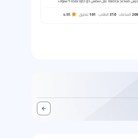
رس مساعد بجامعة عين شمس ذو خبرة لمدة ٩ سنوات
20
الساعات
310
الطلاب
101
تعليق
4.85