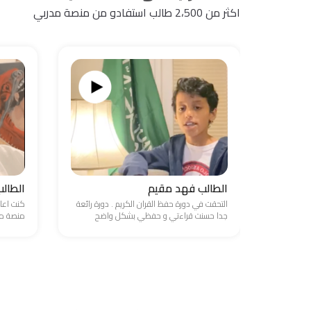
اكثر من 2،500 طالب استفادو من منصة مدربي
الطالب فهد مقيم
الطال
التحقت في دورة حفظ القران الكريم . دورة رائعة
كنت اعا
جدا حسنت قراءتي و حفظي بشكل واضح
منصة مد