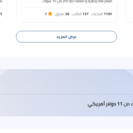
معلم لغة إنجليزية و ألمانية خبرة أكثر من 10 سنوات‏
مد
1101
الساعات
137
الطلاب
26
تعليق
5
81
عرض المزيد
اء من
11 دولار أمريكي