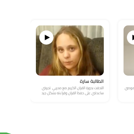
الطالبة سارة
الطالب ع
خصوصي
التحقت بدورة القران الكريم مع مدربي .تجربتي
واجهت صعوبة
ساعدتني على حفظ القران وقراءته بشكل جيد
والامور المال