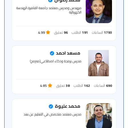
للمتعلم
مهندس ومدرس معتمد جامعة القاهرة.الهندسة
الكهربائية
خريطة
الموقع
1793
الساعات
191
الطلاب
96
تعليق
4.99
مسعد احمد
مدرس برمجة وذكاء اصطناعي(مبرمج)
690
الساعات
162
الطلاب
38
تعليق
4.85
محمد عليوة
مدرس معتمد متخصص في التعليم عن بعد