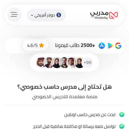
دولار أمريكي
الصفحة
الرئيسية
ادفع
+2500
طالب قيمونا
4.6/5
الاّن
تسجيل
دخول
إنضم
هل تحتاج إلى مدرس حاسب خصوصي؟
لطاقم
المدرسين
منصة معتمدة للتدريس الخصوصي
دورات
أونلاين
ابحث عن مدرس حاسب اونلاين
تواصل معه برسالة او مكالمة هاتفية قبل الحجز
باقات