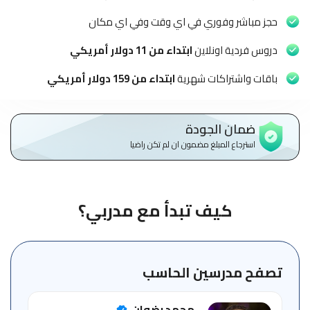
الاطفال
وطلاب
حجز مباشر وفوري في اي وقت وفي اي مكان
المدارس
دروس فردية اونلاين
ابتداء من 11 دولار أمريكي
English
باقات واشتراكات شهرية
ابتداء من 159 دولار أمريكي
من
نحن
ضمان الجودة
استرجاع المبلغ مضمون ان لم تكن راضيا
الشروط
والأحكام
السياسات
كيف تبدأ مع مدربي؟
الأقسام
الأساسية
للمنصة
تصفح مدرسين الحاسب
الدليل
محمد رضوان
الإرشادي