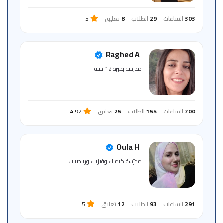
303
الساعات
29
الطلاب
8
تعليق
5
Raghed A
مدرسة بخبرة 12 سنة
700
الساعات
155
الطلاب
25
تعليق
4.92
Oula H
مدرّسة كيمياء وفيزياء ورياضيات
291
الساعات
93
الطلاب
12
تعليق
5