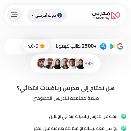
دولار أمريكي
الصفحة
الرئيسية
ادفع
+2500
طالب قيمونا
4.6/5
الاّن
تسجيل
دخول
إنضم
هل تحتاج إلى مدرس رياضيات ابتدائي؟
لطاقم
المدرسين
منصة معتمدة للتدريس الخصوصي
دورات
أونلاين
ابحث عن مدرس رياضيات ابتدائي اونلاين
تواصل معه برسالة او مكالمة هاتفية قبل الحجز
باقات