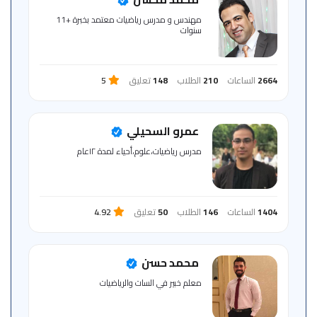
للمتعلم
مهندس و مدرس رياضيات معتمد بخبرة +11
سنوات
خريطة
الموقع
2664
الساعات
210
الطلاب
148
تعليق
5
عمرو السحيلي
مدرس رياضيات،علوم،أحياء لمدة ١٢عام
1404
الساعات
146
الطلاب
50
تعليق
4.92
محمد حسن
معلم خبير في السات والرياضيات