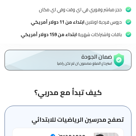
الاطفال
وطلاب
حجز مباشر وفوري في اي وقت وفي اي مكان
المدارس
دروس فردية اونلاين
ابتداء من 11 دولار أمريكي
English
باقات واشتراكات شهرية
ابتداء من 159 دولار أمريكي
من
نحن
ضمان الجودة
استرجاع المبلغ مضمون ان لم تكن راضيا
الشروط
والأحكام
السياسات
كيف تبدأ مع مدربي؟
الأقسام
الأساسية
للمنصة
تصفح مدرسين الرياضيات للابتدائي
الدليل
محمد محسن
الإرشادي