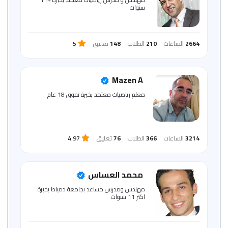
سنوات
2664
الساعات
210
الطلاب
148
تعليق
5
Mazen A
معلم رياضيات معتمد بخبرة تفوق 18 عام
3214
الساعات
366
الطلاب
76
تعليق
4.97
محمد العساس
مهندس ومدرس مساعد بجامعة دمياط بخبرة
اكثر 11 سنوات