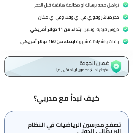
الاطفال
تواصل معه برسالة او مكالمة هاتفية قبل الحجز
وطلاب
المدارس
حجز مباشر وفوري في اي وقت وفي اي مكان
دروس فردية اونلاين
ابتداء من 11 دولار أمريكي
English
باقات واشتراكات شهرية
ابتداء من 160 دولار أمريكي
من
نحن
ضمان الجودة
الشروط
استرجاع المبلغ مضمون ان لم تكن راضيا
والأحكام
السياسات
كيف تبدأ مع مدربي؟
الأقسام
الأساسية
للمنصة
تصفح مدرسين الرياضيات في النظام
الدليل
البريطاني الدولي
الإرشادي