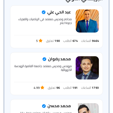
للمتعلم
عبد الحي علي
خريطة
محاضر ومدرس معتمد في الرياضيات والفيزياء
الموقع
خبره١٧عام
9464
الساعات
674
الطلاب
190
تعليق
5
محمد رضوان
مهندس ومدرس معتمد جامعة القاهرة.الهندسة
الكهربائية
1793
الساعات
191
الطلاب
96
تعليق
4.99
محمد محسن
مهندس و مدرس رياضيات معتمد بخبرة +11