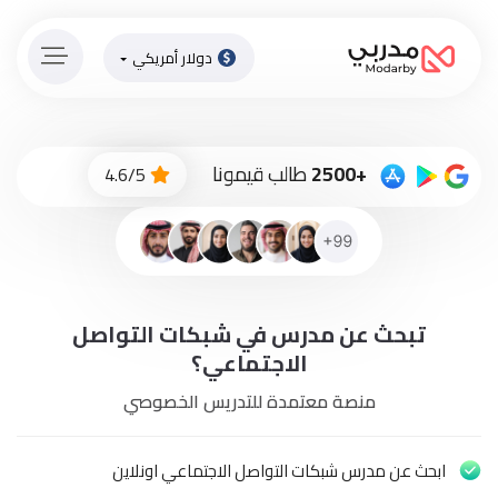
دولار أمريكي
الصفحة
الرئيسية
ادفع
+2500
طالب قيمونا
4.6/5
الاّن
تسجيل
دخول
إنضم
تبحث عن مدرس في شبكات التواصل
لطاقم
المدرسين
الاجتماعي؟
منصة معتمدة للتدريس الخصوصي
دورات
أونلاين
ابحث عن مدرس شبكات التواصل الاجتماعي اونلاين
باقات