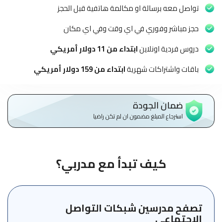
الاطفال
تواصل معه برسالة او مكالمة هاتفية قبل الحجز
وطلاب
المدارس
حجز مباشر وفوري في اي وقت وفي اي مكان
دروس فردية اونلاين
ابتداء من 11 دولار أمريكي
English
باقات واشتراكات شهرية
ابتداء من 159 دولار أمريكي
من
نحن
ضمان الجودة
الشروط
استرجاع المبلغ مضمون ان لم تكن راضيا
والأحكام
السياسات
كيف تبدأ مع مدربي؟
الأقسام
الأساسية
للمنصة
تصفح مدرسين شبكات التواصل
الدليل
الاجتماعي
الإرشادي