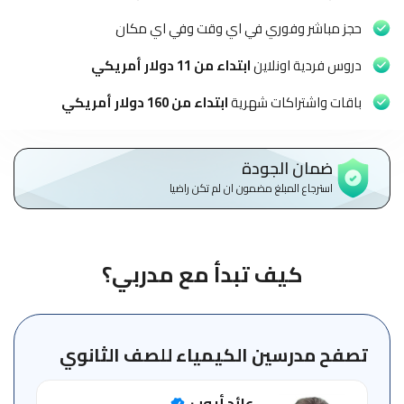
الاطفال
وطلاب
حجز مباشر وفوري في اي وقت وفي اي مكان
المدارس
دروس فردية اونلاين
ابتداء من 11 دولار أمريكي
English
باقات واشتراكات شهرية
ابتداء من 160 دولار أمريكي
من
نحن
ضمان الجودة
استرجاع المبلغ مضمون ان لم تكن راضيا
الشروط
والأحكام
السياسات
كيف تبدأ مع مدربي؟
الأقسام
الأساسية
للمنصة
تصفح مدرسين الكيمياء للصف الثانوي
الدليل
عائد أيوب
الإرشادي