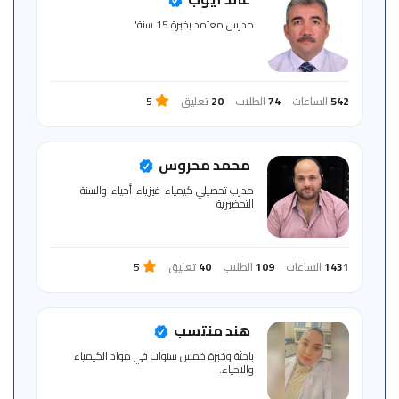
للمتعلم
مدرس معتمد بخبرة 15 سنة"
خريطة
الموقع
542
الساعات
74
الطلاب
20
تعليق
5
محمد محروس
مدرب تحصيلي كيمياء-فيزياء-أحياء-والسنة
التحضيرية
1431
الساعات
109
الطلاب
40
تعليق
5
هند منتسب
باحثة وخبرة خمس سنوات في مواد الكيمياء
والاحياء.