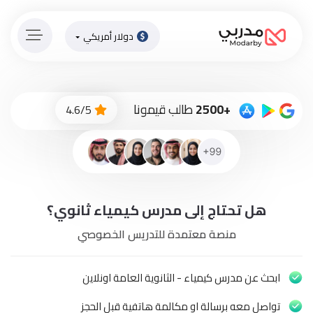
دولار أمريكي
الصفحة
الرئيسية
ادفع
+2500
طالب قيمونا
4.6/5
الاّن
تسجيل
دخول
إنضم
هل تحتاج إلى مدرس كيمياء ثانوي؟
لطاقم
المدرسين
منصة معتمدة للتدريس الخصوصي
دورات
أونلاين
ابحث عن مدرس كيمياء - الثانوية العامة اونلاين
تواصل معه برسالة او مكالمة هاتفية قبل الحجز
باقات