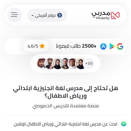
دولار أمريكي
الصفحة
الرئيسية
ادفع
+2500
طالب قيمونا
4.6/5
الاّن
تسجيل
دخول
إنضم
هل تحتاج إلى مدرس لغة انجليزية ابتدائي
لطاقم
المدرسين
ورياض الاطفال؟
منصة معتمدة للتدريس الخصوصي
دورات
أونلاين
ابحث عن مدرس لغة انجليزية-ابتدائي ورياض الاطفال اونلاين
باقات