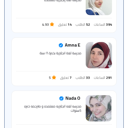
394
الساعات
52
الطلاب
14
تعليق
4.93
Amna E
مدرسة لغة انجليزية بخبرة ١٦ سنة
291
الساعات
33
الطلاب
7
تعليق
5
Nada O
مدرسه لغه انجليزيه معتمده و مترجمه خبره
5سنوات