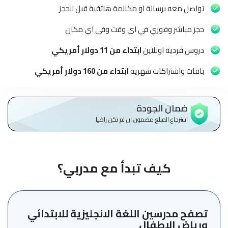
الاطفال
تواصل معه برسالة او مكالمة هاتفية قبل الحجز
وطلاب
المدارس
حجز مباشر وفوري في اي وقت وفي اي مكان
دروس فردية اونلاين
ابتداء من 11 دولار أمريكي
English
باقات واشتراكات شهرية
ابتداء من 160 دولار أمريكي
من
نحن
ضمان الجودة
الشروط
استرجاع المبلغ مضمون ان لم تكن راضيا
والأحكام
السياسات
كيف تبدأ مع مدربي؟
الأقسام
الأساسية
للمنصة
تصفح مدرسين اللغة الانجليزية للابتدائي
الدليل
ورياض الاطفال
الإرشادي