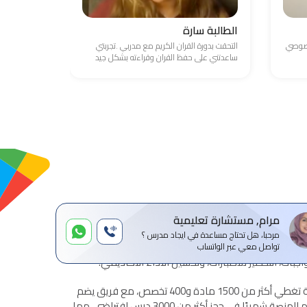
الطالبة سارة
الطالب ع
خصوصي
التحقت بدورة القران الكريم مع مدربي .تجربتي
واجهت صعوبة
ساعدتني على حفظ القران وقراءته بشكل جيد
والامور المال
مرام, مستشارة تعليمية
مرحبا، هل تحتاج مساعدة في ايجاد مدرس ؟
ة للتدريس الخصوصي عن بعد، تهدف إلى ربط الطلاب
تواصل معي عبر الواتساب
بات، التحضير للاختبارات، وتحسين الأداء الأكاديمي.
تقدم المنصة خدمات تعليمية شاملة تغطي أكثر من 1500 مادة و400 تخصص، مع فريق يضم
أكثر من 1500 مدرس معتمد. تساهم المنصة شهريًا في حجز أكثر من 3000 درس افتراضي، مما