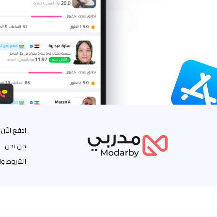
ادفع الاّن
من نحن
الشروط وا