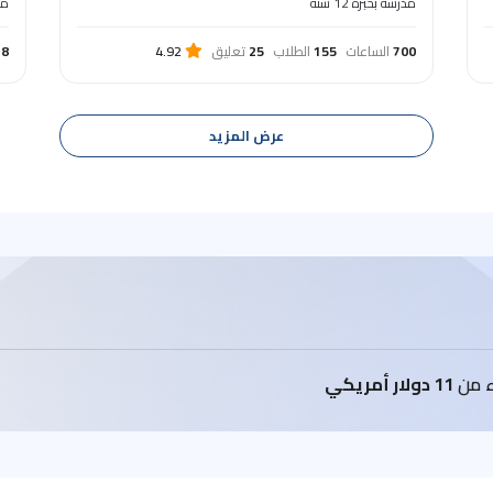
معل
مدرسة بخبرة 12 سنة
78
700
الساعات
155
الطلاب
25
تعليق
4.92
عرض المزيد
اء من
11 دولار أمريكي