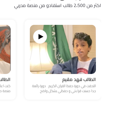
اكثر من 2،500 طالب استفادو من منصة مدربي
الطالب فهد مقيم
الطال
التحقت في دورة حفظ القران الكريم . دورة رائعة
كنت اعا
جدا حسنت قراءتي و حفظي بشكل واضح
منصة مد