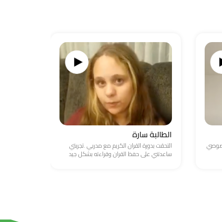
الطالبة سارة
الطالب ع
خصوصي
التحقت بدورة القران الكريم مع مدربي .تجربتي
واجهت صعوبة
ساعدتني على حفظ القران وقراءته بشكل جيد
والامور المال