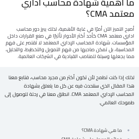
ما أهمية شهادة محاسب اداري
الاطفال
وطلاب
معتمد CMA؟
المدارس
أصبح التميز الآن أمرًا في غاية الأهمية، لذلك يبرز دور محاسب
English
اداري معتمد CMA كأحد أكثر الأدوار تأثيرًا في صنع القرارات داخل
المؤسسات. شهادة المحاسب الإداري المعتمد لا تقتصر على فهم
من
المحاسبة، بل تمكن صاحبها من فهم التمويل والتخطيط، والتحليل،
نحن
مما يجعلها وسيلة للمناصب القيادية في الشركات العالمية.
الشروط
والأحكام
لذلك إذا كنت تطمح لأن تكون أكثر من مجرد محاسب، فتابع معنا
هذا المقال الذي سنتحدث فيه عن كل ما يتعلق بشهادة
السياسات
المحاسب الإداري المعتمد CMA. انطلق معنا في رحلة للوصول إلى
طموحك العالمي.
الأقسام
الأساسية
للمنصة
ما هي شهادة CMA؟
الدليل
الإرشادي