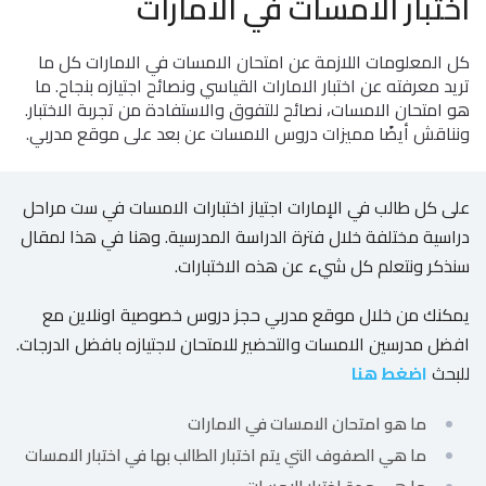
اختبار الامسات في الامارات
الاطفال
وطلاب
المدارس
كل المعلومات اللازمة عن امتحان الامسات في الامارات كل ما
تريد معرفته عن اختبار الامارات القياسي ونصائح اجتيازه بنجاح. ما
English
هو امتحان الامسات، نصائح للتفوق والاستفادة من تجربة الاختبار.
ونناقش أيضًا مميزات دروس الامسات عن بعد على موقع مدربي.
من
نحن
على كل طالب في الإمارات اجتياز اختبارات الامسات في ست مراحل
دراسية مختلفة خلال فترة الدراسة المدرسية. وهنا في هذا لمقال
الشروط
والأحكام
سنذكر ونتعلم كل شيء عن هذه الاختبارات.
يمكنك من خلال موقع مدربي حجز دروس خصوصية اونلاين مع
السياسات
افضل مدرسين الامسات والتحضير للامتحان لاجتيازه بافضل الدرجات.
للبحث
اضغط هنا
الأقسام
الأساسية
للمنصة
ما هو امتحان الامسات في الامارات
ما هي الصفوف التي يتم اختبار الطالب بها في اختبار الامسات
الدليل
الإرشادي