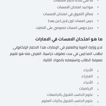
ما هي مدة اختبار الامسات
للمتعلم
مواعيد امتحان الامسات
نصائح التفوق في امتحان الامسات
خريطة
درس امسات اون لاين (عن بعد)
الموقع
حجز دروس امسات خصوصي على الانترنت
ما هو امتحان الامسات في الامارات
تدير وزارة التربية والتعليم في الإمارات هذا الاختبار الإلكتروني
لطلاب المدارس في ست صفوف دراسية. الغرض منه هو تقييم
معرفة الطالب واستيعابه بالمواد التالية:
الأحياء
الفيزياء
الأحياء
الرياضيات
علوم الحاسب للقبول بالجامعات
علوم الحاسب للقبول بكليات العلوم