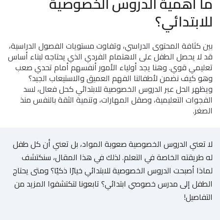
ما أهمية الدروس الخصوصية
الاطفال
وطلاب
للابتدائي؟
المدارس
بين كثافة المحتوى الدراسي، وتفاوت مستويات الفصول الدراسية،
English
قد لا يحصل الطفل على الاهتمام الفردي الذي يحتاجه لبناء أساس
تعليمي قوي. وهنا يجد أولياء الأمور أنفسهم أمام تحدي صعب
من
وهو كيف نضمن لأطفالنا الفهم العميق والاستيعاب الجيد؟
نحن
ويظهر الحل عبر الدروس الخصوصية للابتدائي كحل فعال، لسد
الفجوات التعليمية، وصقل المهارات، وتنمية الثقة بالنفس منذ
الشروط
الصغر.
والأحكام
السياسات
لا تعني الدروس الخصوصية صعوبة المواد، بل تعني أن كل طفل
له طريقته الخاصة في التعلم. لذلك في هذا المقال، سنكتشف
الأقسام
لماذا أصبحت الدروس الخصوصية للابتدائي خيارًا ذكيًا؟ ومتى يحتاج
الأساسية
الطفل إلى مدرس خصوصي ابتدائي؟ تابعونا لتكتشفوا المزيد من
للمنصة
التفاصيل!
الدليل
الإرشادي