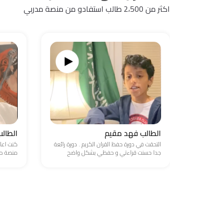
اكثر من 2،500 طالب استفادو من منصة مدربي
الطالب فهد مقيم
الطال
التحقت في دورة حفظ القران الكريم . دورة رائعة
كنت اعا
جدا حسنت قراءتي و حفظي بشكل واضح
منصة مد