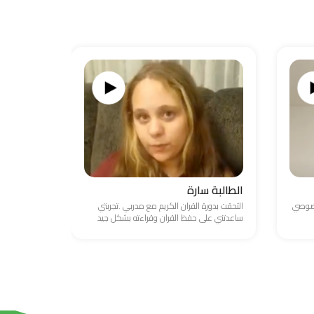
الطالبة سارة
الطالب ع
خصوصي
التحقت بدورة القران الكريم مع مدربي .تجربتي
واجهت صعوبة
ساعدتني على حفظ القران وقراءته بشكل جيد
والامور المال