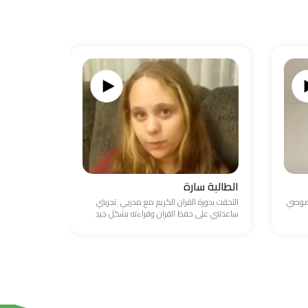
الطالبة سارة
الطالب ع
خصوصي
التحقت بدورة القران الكريم مع مدربي .تجربتي
واجهت صعوبة
ساعدتني على حفظ القران وقراءته بشكل جيد
والامور المال