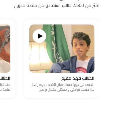
اكثر من 2،500 طالب استفادو من منصة مدربي
الطالب فهد مقيم
الطال
التحقت في دورة حفظ القران الكريم . دورة رائعة
كنت اعا
جدا حسنت قراءتي و حفظي بشكل واضح
منصة مد