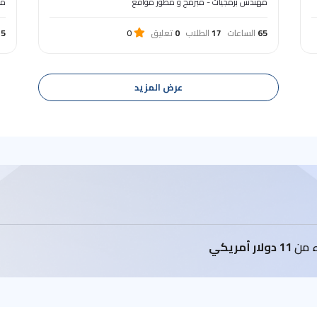
مهندس برمجيات - مبرمج و مطور مواقع
مه
65
الساعات
17
الطلاب
0
تعليق
0
25
عرض المزيد
اء من
11 دولار أمريكي