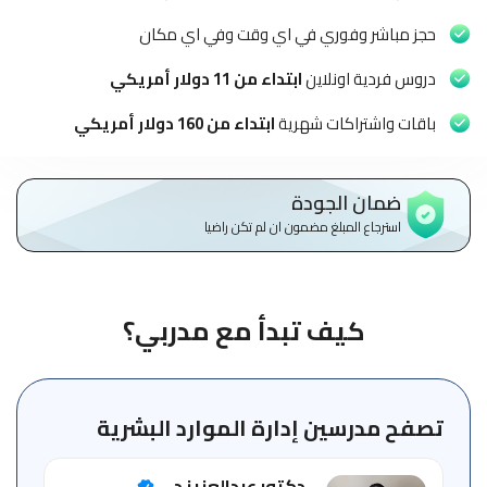
الاطفال
وطلاب
حجز مباشر وفوري في اي وقت وفي اي مكان
المدارس
دروس فردية اونلاين
ابتداء من 11 دولار أمريكي
English
باقات واشتراكات شهرية
ابتداء من 160 دولار أمريكي
من
نحن
ضمان الجودة
استرجاع المبلغ مضمون ان لم تكن راضيا
الشروط
والأحكام
السياسات
كيف تبدأ مع مدربي؟
الأقسام
الأساسية
للمنصة
تصفح مدرسين إدارة الموارد البشرية
الدليل
دكتور عبدالعزيز د...
الإرشادي