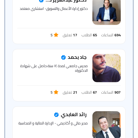
للمتعلم
دكتور إدارة الأعمال والتسويق- استشاري معتمد
خريطة
الموقع
694
الساعات
65
الطلاب
17
تعليق
5
جاد بحمد
مدرس جامعي لمدة ١٤ سنة،حاصل على شهادة
الدكتوراه
907
الساعات
67
الطلاب
21
تعليق
5
رائد العابدي
مدير مالي و أكاديمي - الإدارة المالية و المحاسبة