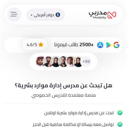
دولار أمريكي
الصفحة
الرئيسية
ادفع
+2500
طالب قيمونا
4.6/5
الاّن
تسجيل
دخول
إنضم
هل تبحث عن مدرس إدارة موارد بشرية؟
لطاقم
المدرسين
منصة معتمدة للتدريس الخصوصي
دورات
أونلاين
ابحث عن مدرس إدارة موارد بشرية اونلاين
تواصل معه برسالة او مكالمة هاتفية قبل الحجز
باقات