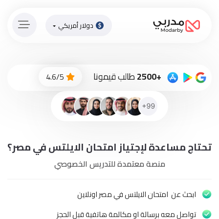
دولار أمريكي
الصفحة
الرئيسية
ادفع
+2500
طالب قيمونا
4.6/5
الاّن
تسجيل
دخول
إنضم
تحتاج مساعدة لإجتياز امتحان الايلتس في مصر؟
لطاقم
المدرسين
منصة معتمدة للتدريس الخصوصي
دورات
أونلاين
ابحث عن امتحان الايلتس في مصر اونلاين
تواصل معه برسالة او مكالمة هاتفية قبل الحجز
باقات