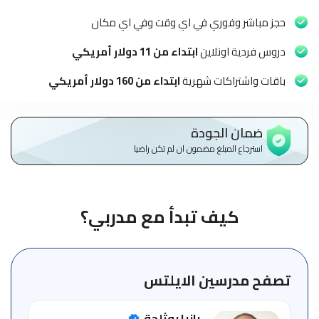
الاطفال
وطلاب
حجز مباشر وفوري في اي وقت وفي اي مكان
المدارس
دروس فردية اونلاين
ابتداء من 11 دولار أمريكي
English
باقات واشتراكات شهرية
ابتداء من 160 دولار أمريكي
من
نحن
ضمان الجودة
استرجاع المبلغ مضمون ان لم تكن راضيا
الشروط
والأحكام
السياسات
كيف تبدأ مع مدربي؟
الأقسام
الأساسية
للمنصة
تصفح مدرسين الايلتس
الدليل
رانيا بوثلجة
الإرشادي