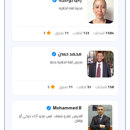
للمتعلم
مدربه لغه انجليزيه
خريطة
الموقع
1584
الساعات
123
الطلاب
11
تعليق
5
محمد حسن
مدرس لغة انجليزية بخبرة
158
الساعات
51
الطلاب
11
تعليق
5
Mohammed B
التدريس علم و شغف. ليس مجرد أداء حركي أو
روتيني