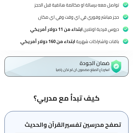
الاطفال
تواصل معه برسالة او مكالمة هاتفية قبل الحجز
وطلاب
المدارس
حجز مباشر وفوري في اي وقت وفي اي مكان
دروس فردية اونلاين
ابتداء من 11 دولار أمريكي
English
باقات واشتراكات شهرية
ابتداء من 160 دولار أمريكي
من
نحن
ضمان الجودة
الشروط
استرجاع المبلغ مضمون ان لم تكن راضيا
والأحكام
السياسات
كيف تبدأ مع مدربي؟
الأقسام
الأساسية
للمنصة
تصفح مدرسين تفسيرالقرآن والحديث
الدليل
الإرشادي