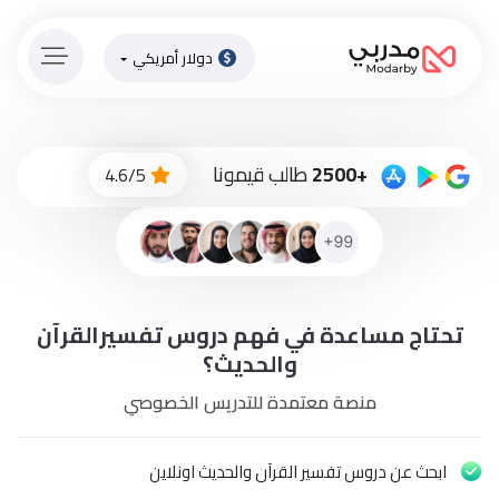
دولار أمريكي
الصفحة
الرئيسية
ادفع
+2500
طالب قيمونا
4.6/5
الاّن
تسجيل
دخول
إنضم
تحتاج مساعدة في فهم دروس تفسيرالقرآن
لطاقم
المدرسين
والحديث؟
منصة معتمدة للتدريس الخصوصي
دورات
أونلاين
ابحث عن دروس تفسير القرآن والحديث اونلاين
باقات