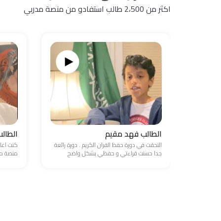
اكثر من 2،500 طالب استفادو من منصة مدربي
الطالب فهد مقيم
الطال
التحقت في دورة حفظ القران الكريم . دورة رائعة
كنت اعا
جدا حسنت قراءتي و حفظي بشكل واضح
منصة مد