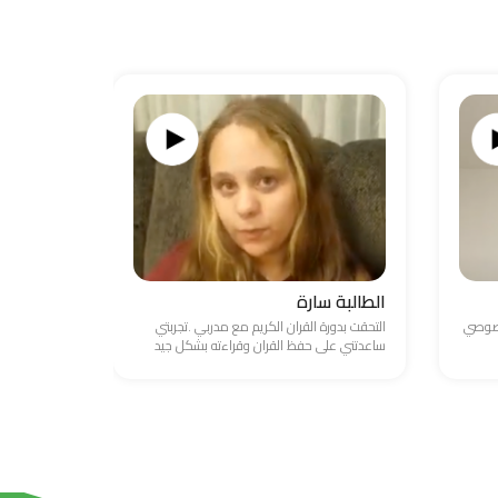
الطالبة سارة
الطالب ع
خصوصي
التحقت بدورة القران الكريم مع مدربي .تجربتي
واجهت صعوبة
ساعدتني على حفظ القران وقراءته بشكل جيد
والامور المال