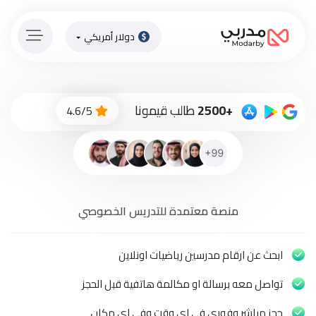
دولار أمريكي
الصفحة
الرئيسية
ادفع
+2500
طالب قيمونا
4.6/5
الاّن
تسجيل
دخول
إنضم
منصة معتمدة للتدريس الخصوصي
لطاقم
المدرسين
ابحث عن ارقام مدرسين رياضيات اونلاين
دورات
أونلاين
تواصل معه برسالة او مكالمة هاتفية قبل الحجز
باقات
حجز مباشر وفوري في اي وقت وفي اي مكان