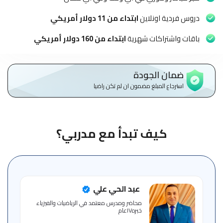
الاطفال
وطلاب
دروس فردية اونلاين
ابتداء من 11 دولار أمريكي
المدارس
باقات واشتراكات شهرية
ابتداء من 160 دولار أمريكي
English
ضمان الجودة
من
نحن
استرجاع المبلغ مضمون ان لم تكن راضيا
الشروط
والأحكام
كيف تبدأ مع مدربي؟
السياسات
الأقسام
الأساسية
عبد الحي علي
للمنصة
محاضر ومدرس معتمد في الرياضيات والفيزياء
خبره١٧عام
الدليل
الإرشادي