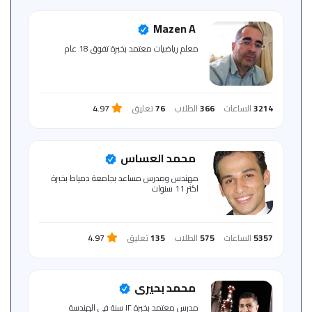
Mazen A
معلم رياضيات معتمد بخبرة تفوق 18 عام
3214
الساعات
366
الطلاب
76
تعليق
4.97
محمد العساس
مهندس ومدرس مساعد بجامعة دمياط بخبرة
اكثر 11 سنوات
5357
الساعات
575
الطلاب
135
تعليق
4.97
محمد بحيرى
مدرس معتمد بخبرة ١٢ سنة فى الهندسة