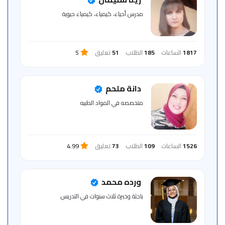
للمتعلم
مدرس أحياء، كيمياء، كيمياء حيوية
خريطة
الموقع
1817
الساعات
185
الطلاب
51
تعليق
5
دانة ملحم
متخصصه في المواد الطبيه
1526
الساعات
109
الطلاب
73
تعليق
4.99
ورده محمد
باحثة وخبرة ثلاث سنوات في التدريس.