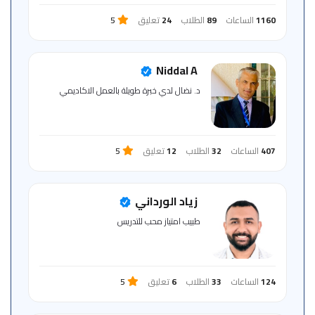
1160
الساعات
89
الطلاب
24
تعليق
5
Niddal A
د. نضال لدي خبرة طويلة بالعمل الاكاديمي
407
الساعات
32
الطلاب
12
تعليق
5
زياد الورداني
‏طبيب ‏امتياز ‏محب ‏للتدريس
124
الساعات
33
الطلاب
6
تعليق
5