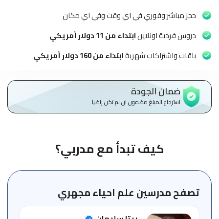
الاطفال
وطلاب
حجز مباشر وفوري في اي وقت وفي اي مكان
المدارس
دروس فردية اونلاين
ابتداء من 11 دولار أمريكي
English
باقات واشتراكات شهرية
ابتداء من 160 دولار أمريكي
من
نحن
ضمان الجودة
استرجاع المبلغ مضمون ان لم تكن راضيا
الشروط
والأحكام
السياسات
كيف تبدأ مع مدربي؟
الأقسام
الأساسية
للمنصة
تصفح مدرسين علم احياء مجهري
الدليل
ريتا سليمان
الإرشادي