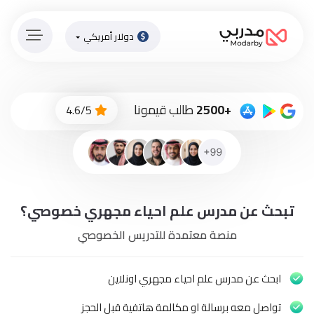
دولار أمريكي
الصفحة
الرئيسية
ادفع
+2500
طالب قيمونا
4.6/5
الاّن
تسجيل
دخول
إنضم
تبحث عن مدرس علم احياء مجهري خصوصي؟
لطاقم
المدرسين
منصة معتمدة للتدريس الخصوصي
دورات
أونلاين
ابحث عن مدرس علم احياء مجهري اونلاين
تواصل معه برسالة او مكالمة هاتفية قبل الحجز
باقات