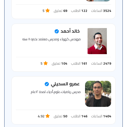
3524
الساعات
122
الطلاب
69
تعليق
5
خالد أحمد
مهندس كهرباء ومدرس معتمد بخبره ١١ سنه
2479
الساعات
161
الطلاب
104
تعليق
5
عمرو السحيلي
مدرس رياضيات،علوم،أحياء لمدة ١٢عام
1404
الساعات
146
الطلاب
50
تعليق
4.92