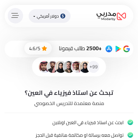
دولار أمريكي
الصفحة
الرئيسية
ادفع
+2500
طالب قيمونا
4.6/5
الاّن
تسجيل
دخول
إنضم
تبحث عن استاذ فيزياء في العين؟
لطاقم
المدرسين
منصة معتمدة للتدريس الخصوصي
دورات
أونلاين
ابحث عن استاذ فيزياء في العين اونلاين
تواصل معه برسالة او مكالمة هاتفية قبل الحجز
باقات