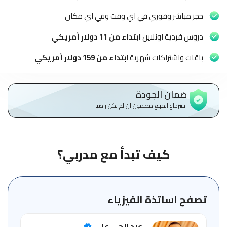
الاطفال
وطلاب
حجز مباشر وفوري في اي وقت وفي اي مكان
المدارس
دروس فردية اونلاين
ابتداء من 11 دولار أمريكي
English
باقات واشتراكات شهرية
ابتداء من 159 دولار أمريكي
من
نحن
ضمان الجودة
استرجاع المبلغ مضمون ان لم تكن راضيا
الشروط
والأحكام
السياسات
كيف تبدأ مع مدربي؟
الأقسام
الأساسية
للمنصة
تصفح اساتذة الفيزياء
الدليل
عبد الحي علي
الإرشادي