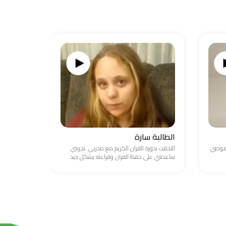
الطالبة سارة
الطالب ع
خصوصي
التحقت بدورة القران الكريم مع مدربي .تجربتي
واجهت صعوبة
ساعدتني على حفظ القران وقراءته بشكل جيد
والامور المال