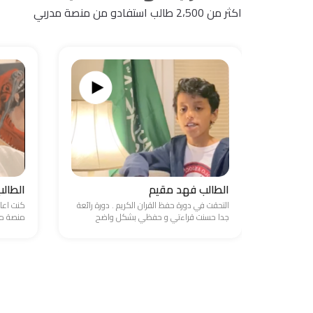
اكثر من 2،500 طالب استفادو من منصة مدربي
الطالب فهد مقيم
الطال
التحقت في دورة حفظ القران الكريم . دورة رائعة
كنت اعا
جدا حسنت قراءتي و حفظي بشكل واضح
منصة مد