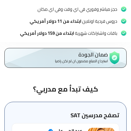
الاطفال
وطلاب
حجز مباشر وفوري في اي وقت وفي اي مكان
المدارس
دروس فردية اونلاين
ابتداء من 11 دولار أمريكي
English
باقات واشتراكات شهرية
ابتداء من 159 دولار أمريكي
من
نحن
ضمان الجودة
استرجاع المبلغ مضمون ان لم تكن راضيا
الشروط
والأحكام
السياسات
كيف تبدأ مع مدربي؟
الأقسام
الأساسية
للمنصة
تصفح مدرسين SAT
الدليل
عبد الحي علي
الإرشادي