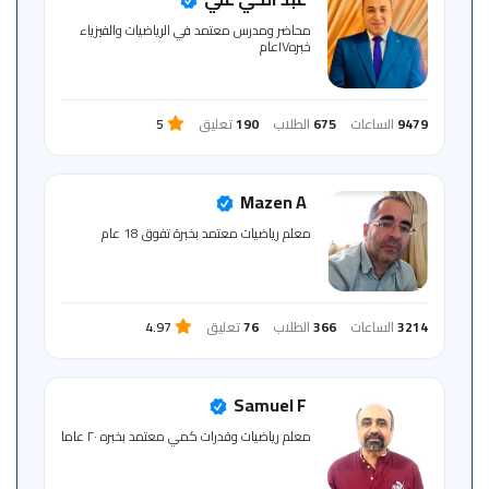
للمتعلم
محاضر ومدرس معتمد في الرياضيات والفيزياء
خبره١٧عام
خريطة
الموقع
9479
الساعات
675
الطلاب
190
تعليق
5
Mazen A
معلم رياضيات معتمد بخبرة تفوق 18 عام
3214
الساعات
366
الطلاب
76
تعليق
4.97
Samuel F
معلم رياضيات وقدرات كمي معتمد بخبره ٢٠ عاما