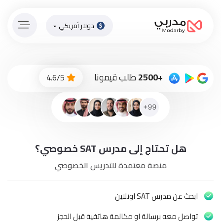
دولار أمريكي
الصفحة
الرئيسية
ادفع
+2500
طالب قيمونا
4.6/5
الاّن
تسجيل
دخول
إنضم
هل تحتاج إلى مدرس SAT خصوصي؟
لطاقم
المدرسين
منصة معتمدة للتدريس الخصوصي
دورات
أونلاين
ابحث عن مدرس SAT اونلاين
تواصل معه برسالة او مكالمة هاتفية قبل الحجز
باقات