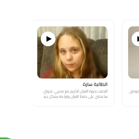
الطالبة سارة
الطالب ع
خصوصي
التحقت بدورة القران الكريم مع مدربي .تجربتي
واجهت صعوبة
ساعدتني على حفظ القران وقراءته بشكل جيد
والامور المال