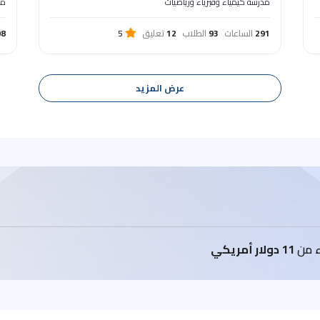
مدرّسة كيمياء وفيزياء ورياضيات
ما
291
الساعات
93
الطلاب
12
تعليق
5
08
عرض المزيد
اء من
11 دولار أمريكي