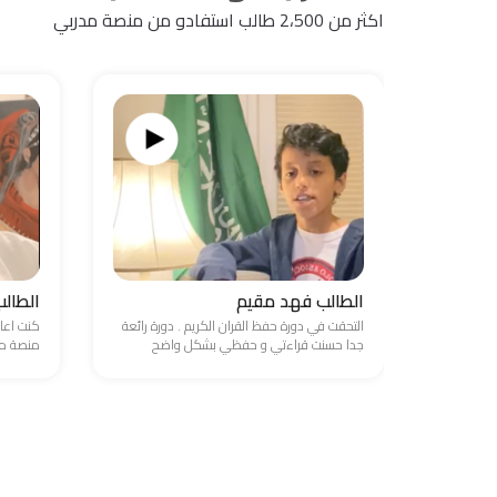
اكثر من 2،500 طالب استفادو من منصة مدربي
الطالب فهد مقيم
الطال
التحقت في دورة حفظ القران الكريم . دورة رائعة
كنت اعا
جدا حسنت قراءتي و حفظي بشكل واضح
منصة مد