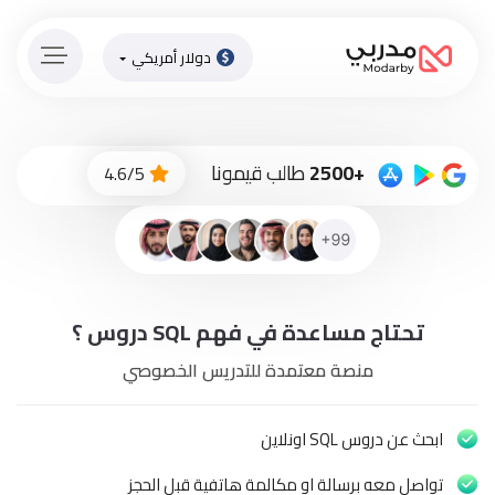
دولار أمريكي
الصفحة
الرئيسية
ادفع
+2500
طالب قيمونا
4.6/5
الاّن
تسجيل
دخول
إنضم
تحتاج مساعدة في فهم SQL دروس ؟
لطاقم
المدرسين
منصة معتمدة للتدريس الخصوصي
دورات
أونلاين
ابحث عن دروس SQL اونلاين
تواصل معه برسالة او مكالمة هاتفية قبل الحجز
باقات