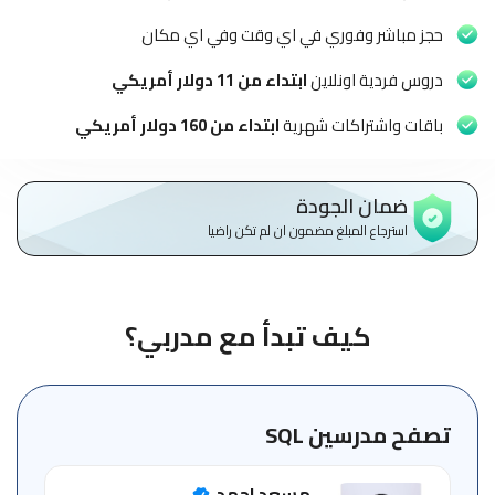
الاطفال
وطلاب
حجز مباشر وفوري في اي وقت وفي اي مكان
المدارس
دروس فردية اونلاين
ابتداء من 11 دولار أمريكي
English
باقات واشتراكات شهرية
ابتداء من 160 دولار أمريكي
من
نحن
ضمان الجودة
استرجاع المبلغ مضمون ان لم تكن راضيا
الشروط
والأحكام
السياسات
كيف تبدأ مع مدربي؟
الأقسام
الأساسية
للمنصة
تصفح مدرسين SQL
الدليل
مسعد احمد
الإرشادي