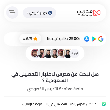
دولار أمريكي
الصفحة
الرئيسية
ادفع
+2500
طالب قيمونا
4.6/5
الاّن
تسجيل
دخول
إنضم
هل تبحث عن مدرس لاختبار التحصيلي في
لطاقم
المدرسين
السعودية ؟
منصة معتمدة للتدريس الخصوصي
دورات
أونلاين
ابحث عن مدرس اختبار التحصيلي في السعودية اونلاين
باقات