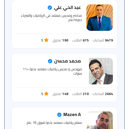
للمتعلم
عبد الحي علي
محاضر ومدرس معتمد في الرياضيات والفيزياء
خبره١٧عام
خريطة
الموقع
9479
الساعات
675
الطلاب
190
تعليق
5
محمد محسن
مهندس و مدرس رياضيات معتمد بخبرة +11
سنوات
2664
الساعات
210
الطلاب
148
تعليق
5
Mazen A
معلم رياضيات معتمد بخبرة تفوق 18 عام