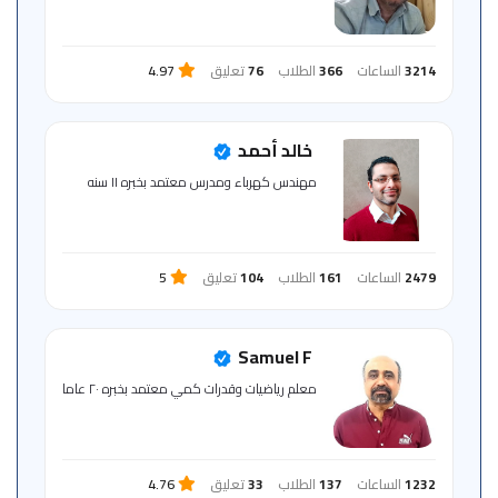
3214
الساعات
366
الطلاب
76
تعليق
4.97
خالد أحمد
مهندس كهرباء ومدرس معتمد بخبره ١١ سنه
2479
الساعات
161
الطلاب
104
تعليق
5
Samuel F
معلم رياضيات وقدرات كمي معتمد بخبره ٢٠ عاما
1232
الساعات
137
الطلاب
33
تعليق
4.76