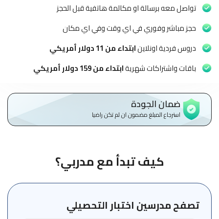
الاطفال
تواصل معه برسالة او مكالمة هاتفية قبل الحجز
وطلاب
المدارس
حجز مباشر وفوري في اي وقت وفي اي مكان
دروس فردية اونلاين
ابتداء من 11 دولار أمريكي
English
باقات واشتراكات شهرية
ابتداء من 159 دولار أمريكي
من
نحن
ضمان الجودة
الشروط
استرجاع المبلغ مضمون ان لم تكن راضيا
والأحكام
السياسات
كيف تبدأ مع مدربي؟
الأقسام
الأساسية
للمنصة
تصفح مدرسين اختبار التحصيلي
الدليل
الإرشادي