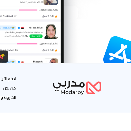
ادفع الاّن
من نحن
الشروط وا