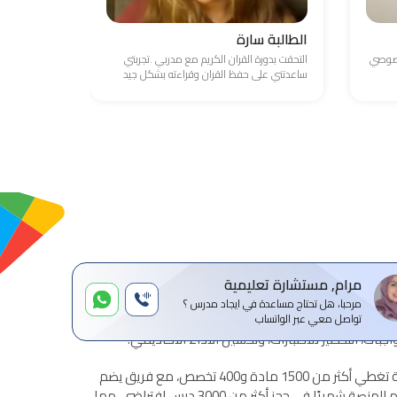
الطالبة سارة
الطالب ع
خصوصي
التحقت بدورة القران الكريم مع مدربي .تجربتي
واجهت صعوبة
ساعدتني على حفظ القران وقراءته بشكل جيد
والامور المال
مرام, مستشارة تعليمية
مرحبا، هل تحتاج مساعدة في ايجاد مدرس ؟
ة للتدريس الخصوصي عن بعد، تهدف إلى ربط الطلاب
تواصل معي عبر الواتساب
بات، التحضير للاختبارات، وتحسين الأداء الأكاديمي.
تقدم المنصة خدمات تعليمية شاملة تغطي أكثر من 1500 مادة و400 تخصص، مع فريق يضم
أكثر من 1500 مدرس معتمد. تساهم المنصة شهريًا في حجز أكثر من 3000 درس افتراضي، مما