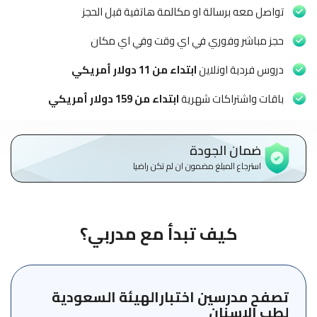
الاطفال
تواصل معه برسالة او مكالمة هاتفية قبل الحجز
وطلاب
المدارس
حجز مباشر وفوري في اي وقت وفي اي مكان
دروس فردية اونلاين
ابتداء من 11 دولار أمريكي
English
باقات واشتراكات شهرية
ابتداء من 159 دولار أمريكي
من
نحن
ضمان الجودة
الشروط
استرجاع المبلغ مضمون ان لم تكن راضيا
والأحكام
السياسات
كيف تبدأ مع مدربي؟
الأقسام
الأساسية
للمنصة
تصفح مدرسين اختبارالهيئة السعودية
الدليل
لطب الاسنان
الإرشادي