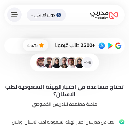
دولار أمريكي
الصفحة
الرئيسية
ادفع
+2500
طالب قيمونا
4.6/5
الاّن
تسجيل
دخول
إنضم
تحتاج مساعدة في اختبارالهيئة السعودية لطب
لطاقم
المدرسين
الاسنان؟
منصة معتمدة للتدريس الخصوصي
دورات
أونلاين
ابحث عن مدرسين اختبار الهيئة السعودية لطب الاسنان اونلاين
باقات