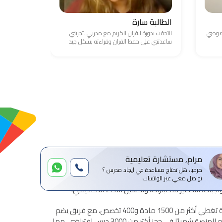
الطالبة سارة
الطالب ع
خصوصي
التحقت بدورة القران الكريم مع مدربي .تجربتي
واجهت صعوبة
ساعدتني على حفظ القران وقراءته بشكل جيد
والامور المال
مرام, مستشارة تعليمية
مرحبا، هل تحتاج مساعدة في ايجاد مدرس ؟
ة للتدريس الخصوصي عن بعد، تهدف إلى ربط الطلاب
تواصل معي عبر الواتساب
بات، التحضير للاختبارات، وتحسين الأداء الأكاديمي.
تقدم المنصة خدمات تعليمية شاملة تغطي أكثر من 1500 مادة و400 تخصص، مع فريق يضم
أكثر من 1500 مدرس معتمد. تساهم المنصة شهريًا في حجز أكثر من 3000 درس افتراضي، مما