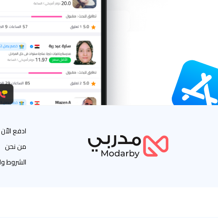
ادفع الاّن
من نحن
الشروط وا