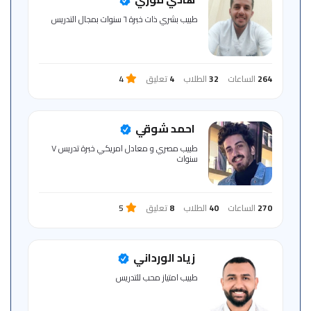
للمتعلم
طبيب بشري ذات خبرة ٦ سنوات بمجال التدريس
خريطة
الموقع
264
الساعات
32
الطلاب
4
تعليق
4
احمد شوقي
طبيب مصري و معادل امريكي خبرة تدريس ٧
سنوات
270
الساعات
40
الطلاب
8
تعليق
5
زياد الورداني
‏طبيب ‏امتياز ‏محب ‏للتدريس