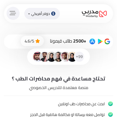
دولار أمريكي
الصفحة
الرئيسية
ادفع
+2500
طالب قيمونا
4.6/5
الاّن
تسجيل
دخول
إنضم
تحتاج مساعدة في فهم محاضرات الطب ؟
لطاقم
المدرسين
منصة معتمدة للتدريس الخصوصي
دورات
أونلاين
ابحث عن محاضرات طب اونلاين
تواصل معه برسالة او مكالمة هاتفية قبل الحجز
باقات