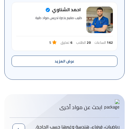
احمد الشناوي
طبيب ‏مقيم ‏بخبرة ‏تدريس ‏مواد ‏طبية
162
الساعات
20
الطلاب
6
تعليق
5
عرض المزيد
ابحث عن مواد أخرى
رياضيات، فيزباء، هندسة وغيرها حسب الحاجة.