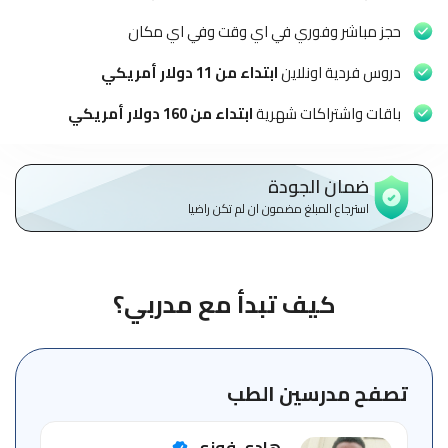
الاطفال
وطلاب
حجز مباشر وفوري في اي وقت وفي اي مكان
المدارس
دروس فردية اونلاين
ابتداء من 11 دولار أمريكي
English
باقات واشتراكات شهرية
ابتداء من 160 دولار أمريكي
من
نحن
ضمان الجودة
استرجاع المبلغ مضمون ان لم تكن راضيا
الشروط
والأحكام
السياسات
كيف تبدأ مع مدربي؟
الأقسام
الأساسية
للمنصة
تصفح مدرسين الطب
الدليل
هادي فوزي
الإرشادي