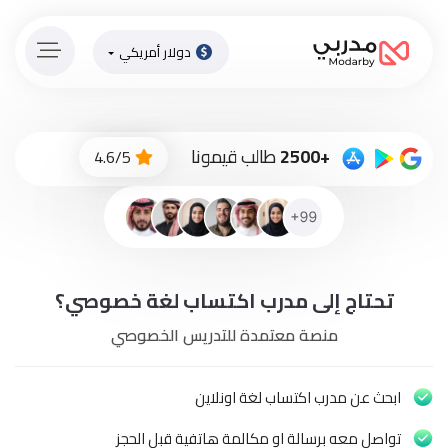
دولار أمريكي
الصفحة
الرئيسية
ادفع
+2500
طالب قيمونا
4.6/5
الاّن
تسجيل
دخول
إنضم
تحتاج إلى مدرب اكتساب لغة خصوصي؟
لطاقم
المدرسين
منصة معتمدة للتدريس الخصوصي
دورات
أونلاين
ابحث عن مدرب اكتساب لغة اونلاين
تواصل معه برسالة او مكالمة هاتفية قبل الحجز
باقات