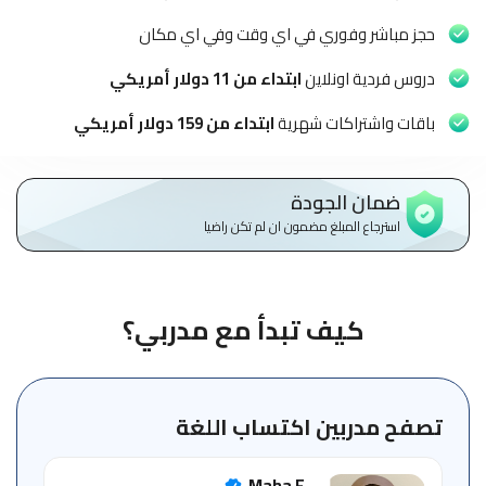
الاطفال
وطلاب
حجز مباشر وفوري في اي وقت وفي اي مكان
المدارس
دروس فردية اونلاين
ابتداء من 11 دولار أمريكي
English
باقات واشتراكات شهرية
ابتداء من 159 دولار أمريكي
من
نحن
ضمان الجودة
استرجاع المبلغ مضمون ان لم تكن راضيا
الشروط
والأحكام
السياسات
كيف تبدأ مع مدربي؟
الأقسام
الأساسية
للمنصة
تصفح مدربين اكتساب اللغة
الدليل
Maha F
الإرشادي