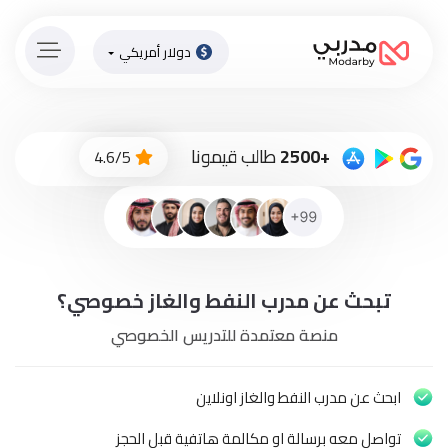
دولار أمريكي
الصفحة
الرئيسية
ادفع
+2500
طالب قيمونا
4.6/5
الاّن
تسجيل
دخول
إنضم
تبحث عن مدرب النفط والغاز خصوصي؟
لطاقم
المدرسين
منصة معتمدة للتدريس الخصوصي
دورات
أونلاين
ابحث عن مدرب النفط والغاز اونلاين
تواصل معه برسالة او مكالمة هاتفية قبل الحجز
باقات