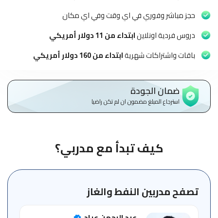
الاطفال
وطلاب
حجز مباشر وفوري في اي وقت وفي اي مكان
المدارس
دروس فردية اونلاين
ابتداء من 11 دولار أمريكي
English
باقات واشتراكات شهرية
ابتداء من 160 دولار أمريكي
من
نحن
ضمان الجودة
استرجاع المبلغ مضمون ان لم تكن راضيا
الشروط
والأحكام
السياسات
كيف تبدأ مع مدربي؟
الأقسام
الأساسية
للمنصة
تصفح مدربين النفط والغاز
الدليل
عبد الرحمن عياد
الإرشادي