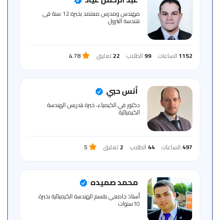
للمتعلم
مهندس ومدرس معتمد بخبرة 12 سنة فى
هندسة البترول
خريطة
الموقع
1152
الساعات
99
الطلاب
22
تعليق
4.78
أنس حبي
دكتور في الكيمياء، خبرة بتدريس الهندسة
الكيميائية
497
الساعات
44
الطلاب
2
تعليق
5
محمد صميده
أستاذ جامعي بقسم الهندسة الكيميائية بخبرة
10سنوات