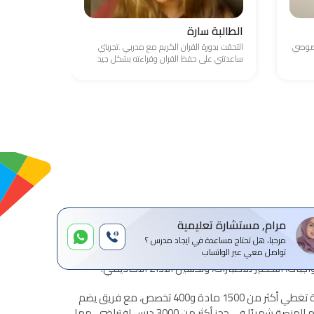
الطالبة سارة
الطالب ع
خصوصي
التحقت بدورة القران الكريم مع مدربي .تجربتي
واجهت صعوبة
ساعدتني على حفظ القران وقراءته بشكل جيد
والامور المال
مرام, مستشارة تعليمية
مرحبا، هل تحتاج مساعدة في ايجاد مدرس ؟
ة للتدريس الخصوصي عن بعد، تهدف إلى ربط الطلاب
تواصل معي عبر الواتساب
بات، التحضير للاختبارات، وتحسين الأداء الأكاديمي.
تقدم المنصة خدمات تعليمية شاملة تغطي أكثر من 1500 مادة و400 تخصص، مع فريق يضم
أكثر من 1500 مدرس معتمد. تساهم المنصة شهريًا في حجز أكثر من 3000 درس افتراضي، مما