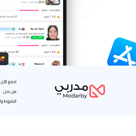
ادفع الاّن
من نحن
الشروط وا