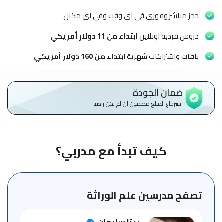
الاطفال
وطلاب
حجز مباشر وفوري في اي وقت وفي اي مكان
المدارس
دروس فردية اونلاين
ابتداء من 11 دولار أمريكي
English
باقات واشتراكات شهرية
ابتداء من 160 دولار أمريكي
من
نحن
ضمان الجودة
استرجاع المبلغ مضمون ان لم تكن راضيا
الشروط
والأحكام
السياسات
كيف تبدأ مع مدربي؟
الأقسام
الأساسية
للمنصة
تصفح مدرسين علم الوراثة
الدليل
ريتا سليمان
الإرشادي