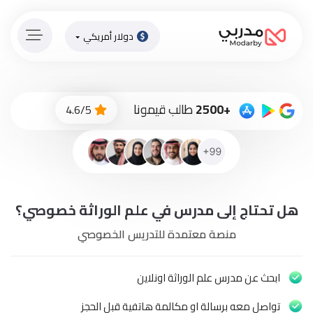
دولار أمريكي
الصفحة
الرئيسية
ادفع
+2500
طالب قيمونا
4.6/5
الاّن
تسجيل
دخول
إنضم
هل تحتاج إلى مدرس في علم الوراثة خصوصي؟
لطاقم
المدرسين
منصة معتمدة للتدريس الخصوصي
دورات
أونلاين
ابحث عن مدرس علم الوراثة اونلاين
تواصل معه برسالة او مكالمة هاتفية قبل الحجز
باقات