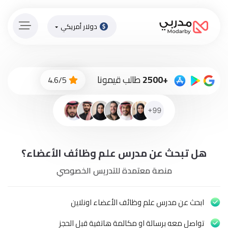
دولار أمريكي
الصفحة
الرئيسية
ادفع
+2500
طالب قيمونا
4.6/5
الاّن
تسجيل
دخول
إنضم
هل تبحث عن مدرس علم وظائف الأعضاء؟
لطاقم
المدرسين
منصة معتمدة للتدريس الخصوصي
دورات
أونلاين
ابحث عن مدرس علم وظائف الأعضاء اونلاين
تواصل معه برسالة او مكالمة هاتفية قبل الحجز
باقات