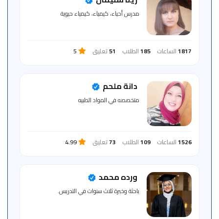
للمتعلم
مدرس أحياء، كيمياء، كيمياء حيوية
خريطة
الموقع
1817
الساعات
185
الطلاب
51
تعليق
5
دانة ملحم
متخصصه في المواد الطبيه
1526
الساعات
109
الطلاب
73
تعليق
4.99
ورده محمد
باحثة وخبرة ثلاث سنوات في التدريس.