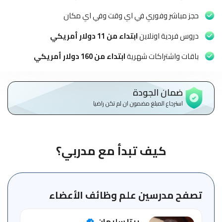
الاطفال
وطلاب
حجز مباشر وفوري في اي وقت وفي اي مكان
المدارس
دروس فردية اونلاين
ابتداء من 11 دولار أمريكي
English
باقات واشتراكات شهرية
ابتداء من 160 دولار أمريكي
من
نحن
ضمان الجودة
استرجاع المبلغ مضمون ان لم تكن راضيا
الشروط
والأحكام
السياسات
كيف تبدأ مع مدربي؟
الأقسام
الأساسية
للمنصة
تصفح مدرسين علم وظائف الأعضاء
الدليل
ريتا سليمان
الإرشادي