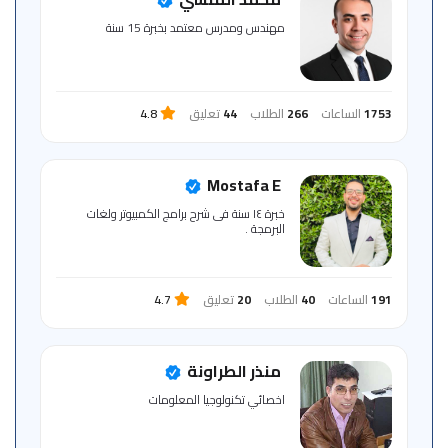
للمتعلم
مهندس ومدرس معتمد بخبرة 15 سنة
خريطة
الموقع
1753
الساعات
266
الطلاب
44
تعليق
4.8
Mostafa E
خبرة ١٤ سنة فى شرح برامج الكمبيوتر ولغات
البرمجة .
191
الساعات
40
الطلاب
20
تعليق
4.7
منذر الطراونة
اخصائي تكنولوجيا المعلومات