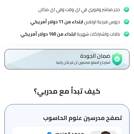
الاطفال
وطلاب
حجز مباشر وفوري في اي وقت وفي اي مكان
المدارس
دروس فردية اونلاين
ابتداء من 11 دولار أمريكي
English
باقات واشتراكات شهرية
ابتداء من 160 دولار أمريكي
من
نحن
ضمان الجودة
استرجاع المبلغ مضمون ان لم تكن راضيا
الشروط
والأحكام
السياسات
كيف تبدأ مع مدربي؟
الأقسام
الأساسية
للمنصة
تصفح مدرسين علوم الحاسوب
الدليل
محمد المنسي
الإرشادي