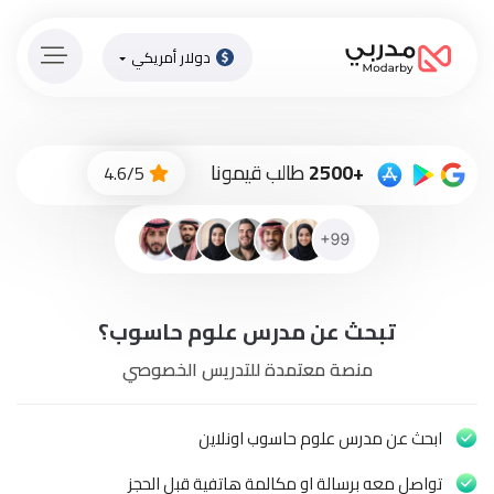
دولار أمريكي
الصفحة
الرئيسية
ادفع
+2500
طالب قيمونا
4.6/5
الاّن
تسجيل
دخول
إنضم
تبحث عن مدرس علوم حاسوب؟
لطاقم
المدرسين
منصة معتمدة للتدريس الخصوصي
دورات
أونلاين
ابحث عن مدرس علوم حاسوب اونلاين
تواصل معه برسالة او مكالمة هاتفية قبل الحجز
باقات