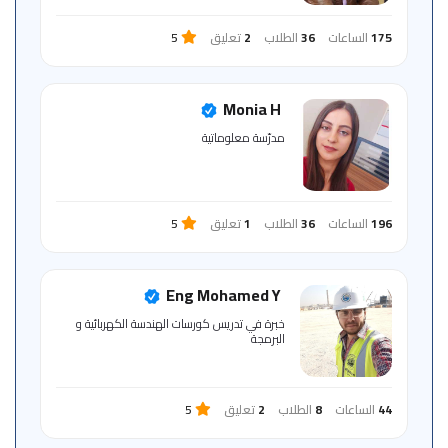
175
الساعات
36
الطلاب
2
تعليق
5
Monia H
مدرّسة معلوماتية
196
الساعات
36
الطلاب
1
تعليق
5
Eng Mohamed Y
خبرة في تدريس كورسات الهندسة الكهربائية و
البرمجة
44
الساعات
8
الطلاب
2
تعليق
5