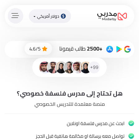
دولار أمريكي
الصفحة
الرئيسية
ادفع
+2500
طالب قيمونا
4.6/5
الاّن
تسجيل
دخول
إنضم
هل تحتاج إلى مدرس فلسفة خصوصي؟
لطاقم
المدرسين
منصة معتمدة للتدريس الخصوصي
دورات
أونلاين
ابحث عن مدرس فلسفة اونلاين
تواصل معه برسالة او مكالمة هاتفية قبل الحجز
باقات