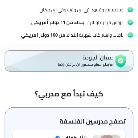
الاطفال
وطلاب
حجز مباشر وفوري في اي وقت وفي اي مكان
المدارس
دروس فردية اونلاين
ابتداء من 11 دولار أمريكي
English
باقات واشتراكات شهرية
ابتداء من 160 دولار أمريكي
من
نحن
ضمان الجودة
استرجاع المبلغ مضمون ان لم تكن راضيا
الشروط
والأحكام
السياسات
كيف تبدأ مع مدربي؟
الأقسام
الأساسية
للمنصة
تصفح مدرسين الفلسفة
الدليل
نائل كفافي
الإرشادي