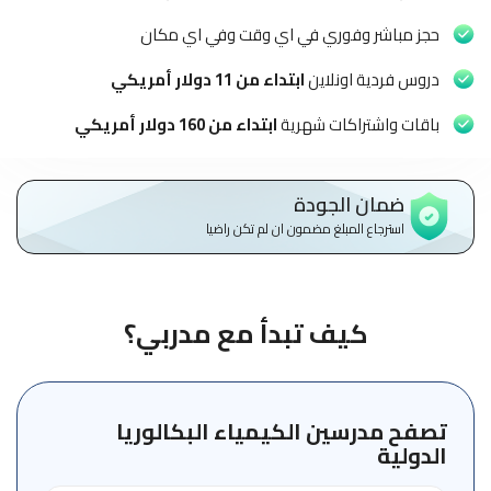
الاطفال
وطلاب
حجز مباشر وفوري في اي وقت وفي اي مكان
المدارس
دروس فردية اونلاين
ابتداء من 11 دولار أمريكي
English
باقات واشتراكات شهرية
ابتداء من 160 دولار أمريكي
من
نحن
ضمان الجودة
استرجاع المبلغ مضمون ان لم تكن راضيا
الشروط
والأحكام
السياسات
كيف تبدأ مع مدربي؟
الأقسام
الأساسية
للمنصة
تصفح مدرسين الكيمياء البكالوريا
الدولية
الدليل
الإرشادي