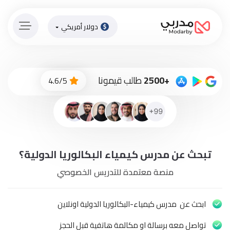
دولار أمريكي
الصفحة
الرئيسية
ادفع
+2500
طالب قيمونا
4.6/5
الاّن
تسجيل
دخول
إنضم
تبحث عن مدرس كيمياء البكالوريا الدولية؟
لطاقم
المدرسين
منصة معتمدة للتدريس الخصوصي
دورات
أونلاين
ابحث عن مدرس كيمياء-البكالوريا الدولية اونلاين
تواصل معه برسالة او مكالمة هاتفية قبل الحجز
باقات